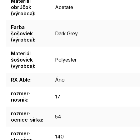
Materiál
obrúčok
Acetate
(výrobca)
:
Farba
šošoviek
Dark Grey
(výrobca)
:
Materiál
šošoviek
Polyester
(výrobca)
:
RX Able
:
Áno
rozmer-
17
nosnik
:
rozmer-
54
ocnice-sirka
:
rozmer-
140
stranice
: