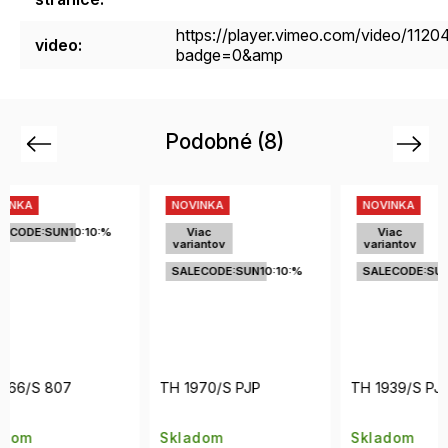
https://player.vimeo.com/video/112
video
:
badge=0&amp
Podobné (8)
Previous
Next
NOVINKA
NOVINKA
NOV
Viac
Viac
Vi
variantov
variantov
vari
SALECODE:SUN10:10:%
SALECODE:SUN10:10:%
SALE
TH 1970/S PJP
TH 1939/S PJP
TH 21
Skladom
Skladom
Skla