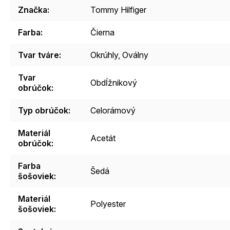
Značka
:
Tommy Hilfiger
Farba
:
Čierna
Tvar tváre
:
Okrúhly, Oválny
Tvar
Obdĺžnikový
obrúčok
:
Typ obrúčok
:
Celorámový
Materiál
Acetát
obrúčok
:
Farba
Šedá
šošoviek
:
Materiál
Polyester
šošoviek
: