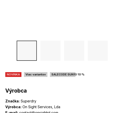
NOVINKA
Viac variantov
SALECODE:SUN10:10:%
Výrobca
Značka:
Superdry
Výrobca:
On Sight Services, Lda
E-mail:
contact@onsightpt.com