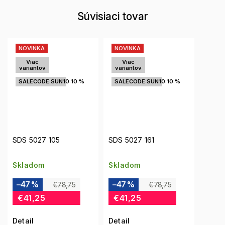
Súvisiaci tovar
NOVINKA
NOVINKA
Viac
Viac
variantov
variantov
SALECODE:SUN10:10:%
SALECODE:SUN10:10:%
SDS 5027 105
SDS 5027 161
Skladom
Skladom
–47 %
–47 %
€78,75
€78,75
€41,25
€41,25
Detail
Detail