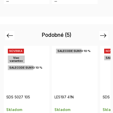
Podobné (5)
Previous
Next
NOVINKA
SALECODE:SUN10:10:%
NOV
Viac
SALE
variantov
SALECODE:SUN10:10:%
SDS 5027 105
LE5197 41N
SDS 5
Skladom
Skladom
Skla