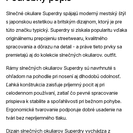
Slnečné okuliare Superdry spájajú moderný mestský štýl
s japonskou estetikou a britským dizajnom, ktorý je pre
túto značku typický. Superdry si získala popularitu vďaka
originálnemu prepojeniu streetwearu, kvalitného
spracovania a dôrazu na detail - a práve tieto prvky sa
premietajú aj do kolekcie slnečných okuliarov. outfit.
Rámy slnečných okuliarov Superdry sú navrhnuté s
ohľadom na pohodlie pri nosení aj dlhodobú odolnosť.
Ľahká konštrukcia zaisťuje príjemný pocit aj pri
celodennom používaní, zatiaľ čo pevné spracovanie
prispieva k stabilite a spoľahlivosti pri bežnom pohybe.
Ergonomické tvarovanie podporuje dobré usadenie na
tvári bez nepríjemného tlaku.
Dizajn slnečných okuliarov Superdry vychádza z