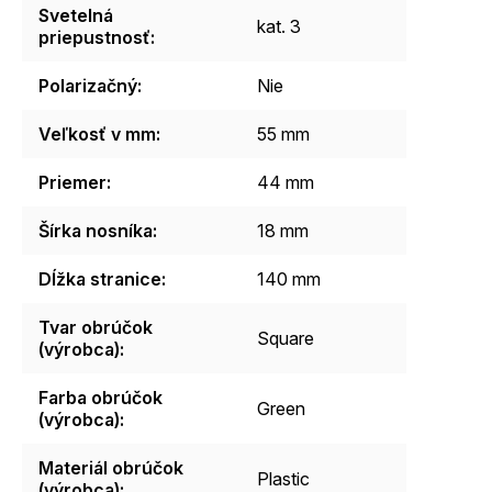
Svetelná
kat. 3
priepustnosť
:
Polarizačný
:
Nie
Veľkosť v mm
:
55 mm
Priemer
:
44 mm
Šírka nosníka
:
18 mm
Dĺžka stranice
:
140 mm
Tvar obrúčok
Square
(výrobca)
:
Farba obrúčok
Green
(výrobca)
:
Materiál obrúčok
Plastic
(výrobca)
: