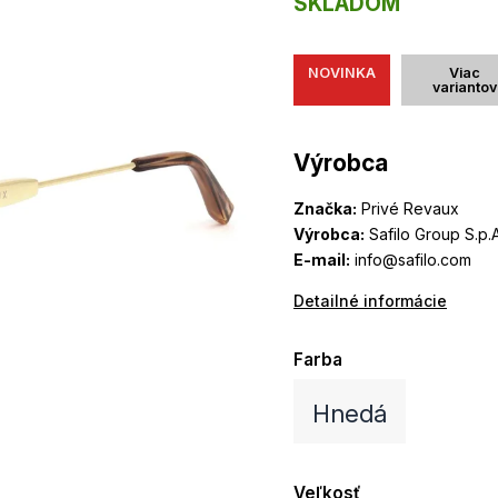
SKLADOM
NOVINKA
Viac
variantov
Výrobca
Značka:
Privé Revaux
Výrobca:
Safilo Group S.p.A
E-mail:
info@safilo.com
Detailné informácie
Farba
Hnedá
Veľkosť