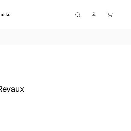
né šošovky
Roztoky a očné kvapky
Doplnky
 Revaux