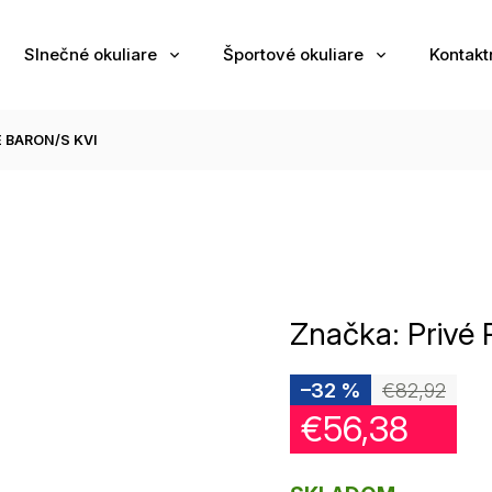
Slnečné okuliare
Športové okuliare
Kontakt
 BARON/S KVI
Značka:
Privé
–32 %
€82,92
€56,38