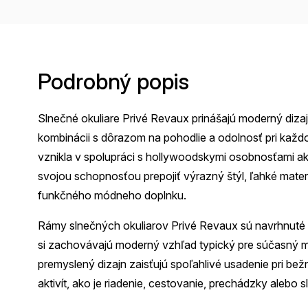
Podrobný popis
Slnečné okuliare Privé Revaux prinášajú moderný diz
kombinácii s dôrazom na pohodlie a odolnosť pri kaž
vznikla v spolupráci s hollywoodskymi osobnosťami ak
svojou schopnosťou prepojiť výrazný štýl, ľahké mate
funkčného módneho doplnku.
Rámy slnečných okuliarov Privé Revaux sú navrhnuté s
si zachovávajú moderný vzhľad typický pre súčasný me
premyslený dizajn zaisťujú spoľahlivé usadenie pri 
aktivít, ako je riadenie, cestovanie, prechádzky alebo s