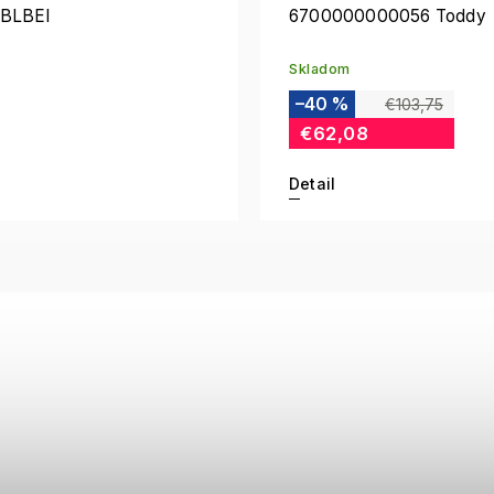
 BLBEI
6700000000056 Toddy
Skladom
–40 %
€103,75
€62,08
Detail