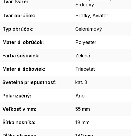
Tvar tváre
:
Srdcový
Tvar obrúčok
:
Pilotky, Aviator
Typ obrúčok
:
Celorámový
Materiál obrúčok
:
Polyester
Farba šošoviek
:
Zelená
Materiál šošoviek
:
Triacetát
Svetelná priepustnosť
:
kat. 3
Polarizačný
:
Áno
Veľkosť v mm
:
55 mm
Šírka nosníka
:
18 mm
Dĺžka stranice
:
140 mm