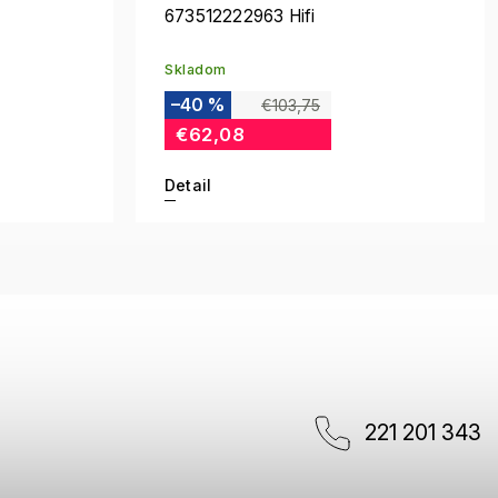
673512222963 Hifi
Skladom
–40 %
€103,75
€62,08
Detail
221 201 343