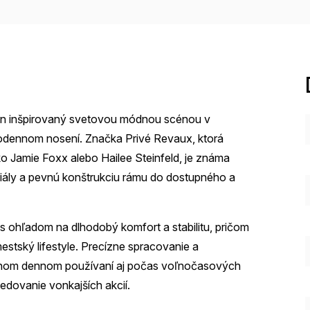
ajn inšpirovaný svetovou módnou scénou v
dodennom nosení. Značka Privé Revaux, ktorá
o Jamie Foxx alebo Hailee Steinfeld, je známa
riály a pevnú konštrukciu rámu do dostupného a
 ohľadom na dlhodobý komfort a stabilitu, pričom
stský lifestyle. Precízne spracovanie a
bežnom dennom používaní aj počas voľnočasových
ledovanie vonkajších akcií.