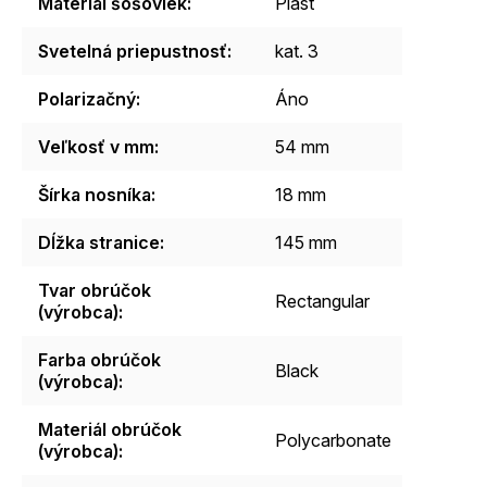
Materiál šošoviek
:
Plast
Svetelná priepustnosť
:
kat. 3
Polarizačný
:
Áno
Veľkosť v mm
:
54 mm
Šírka nosníka
:
18 mm
Dĺžka stranice
:
145 mm
Tvar obrúčok
Rectangular
(výrobca)
:
Farba obrúčok
Black
(výrobca)
:
Materiál obrúčok
Polycarbonate
(výrobca)
: