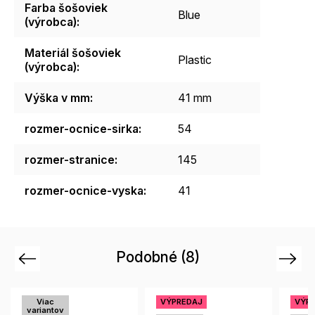
Farba šošoviek
Blue
(výrobca)
:
Materiál šošoviek
Plastic
(výrobca)
:
Výška v mm
:
41 mm
rozmer-ocnice-sirka
:
54
rozmer-stranice
:
145
rozmer-ocnice-vyska
:
41
Podobné (8)
Previous
Next
VÝPREDAJ
VÝPREDAJ