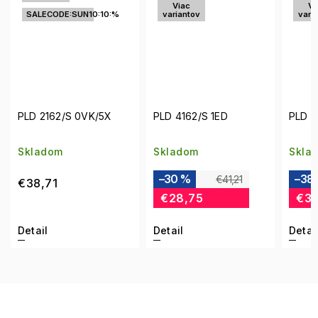
Viac
Viac
0:%
variantov
variantov
X
PLD 4162/S 1ED
PLD 2163/S 003/M9
Skladom
Skladom
–30 %
–38 %
€41,21
€53,75
€28,75
€32,92
Detail
Detail