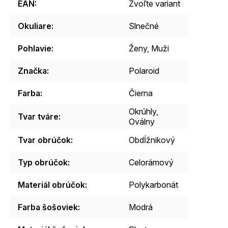
EAN
:
Zvoľte variant
Okuliare
:
Slnečné
Pohlavie
:
Ženy, Muži
Značka
:
Polaroid
Farba
:
Čierna
Okrúhly,
Tvar tváre
:
Oválny
Tvar obrúčok
:
Obdĺžnikový
Typ obrúčok
:
Celorámový
Materiál obrúčok
:
Polykarbonát
Farba šošoviek
:
Modrá