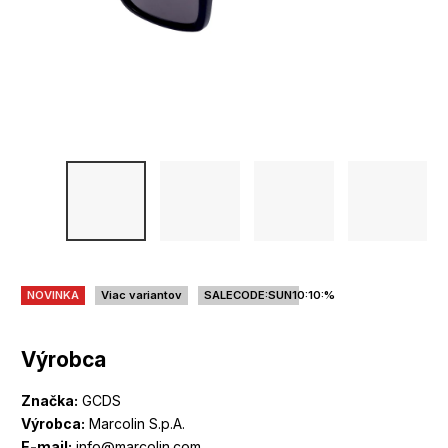
NOVINKA
Viac variantov
SALECODE:SUN10:10:%
Výrobca
Značka:
GCDS
Výrobca:
Marcolin S.p.A.
E-mail:
info@marcolin.com