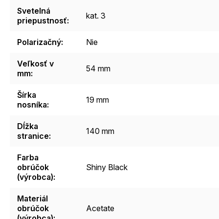
Svetelná
kat. 3
priepustnosť
:
Polarizačný
:
Nie
Veľkosť v
54 mm
mm
:
Šírka
19 mm
nosníka
:
Dĺžka
140 mm
stranice
:
Farba
obrúčok
Shiny Black
(výrobca)
:
Materiál
obrúčok
Acetate
(výrobca)
: