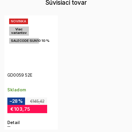
Súvisiaci tovar
NOVINKA
Viac
variantov
SALECODE:SUN10:10:%
GD0059 52E
Skladom
–28 %
€145,42
€103,75
Detail