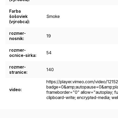
Farba
šošoviek
Smoke
(výrobca)
:
rozmer-
19
nosnik
:
rozmer-
54
ocnice-sirka
:
rozmer-
140
stranice
:
https://player.vimeo.com/video/121
badge=0&amp;autopause=0&amp;pla
video
:
frameborder="0" allow="autoplay; full
clipboard-write; encrypted-media; w