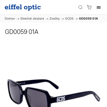
Domov
/
Slnečné okuliare
/
Značky
/
GCDS
/
GD0059 01A
GD0059 01A