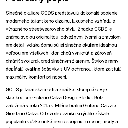
Slnečné okuliare GCDS predstavujú dokonalé spojenie
moderného talianskeho dizajnu, luxusného vzhľadu a
výrazného streetwearového štýlu. Značka GCDS je
známa svojou originalitou, odvážnymi tvarmi a zmyslom
pre detail, vďaka čomu sú jej slnečné okuliare ideálnou
voľbou pre všetkých, ktorí chcú vyniknúť a zároveň
chrániť svoj zrak pred slnečným žiarením. Štýlové rámy
dopĺňajú kvalitné šošovky s UV ochranou, ktoré zaisťujú
maximálny komfort pri nosení.
GCDS je talianska módna značka, ktorej názov je
skratkou pre Giuliano Calza Design Studio. Bola
založená v roku 2015 v Miláne bratmi Giuliano Calza a
Giordano Calza. Od svojho vzniku si rýchlo získala
popularitu vďaka unikátnemu spojeniu luxusnej módy a