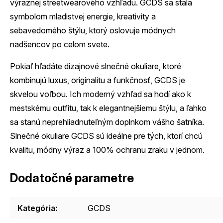
výraznej streetwearového vzhľadu. GCDS sa stala
symbolom mladistvej energie, kreativity a
sebavedomého štýlu, ktorý oslovuje módnych
nadšencov po celom svete.
Pokiaľ hľadáte dizajnové slnečné okuliare, ktoré
kombinujú luxus, originalitu a funkčnosť, GCDS je
skvelou voľbou. Ich moderný vzhľad sa hodí ako k
mestskému outfitu, tak k elegantnejšiemu štýlu, a ľahko
sa stanú neprehliadnuteľným doplnkom vášho šatníka.
Slnečné okuliare GCDS sú ideálne pre tých, ktorí chcú
kvalitu, módny výraz a 100% ochranu zraku v jednom.
Dodatočné parametre
Kategória
:
GCDS