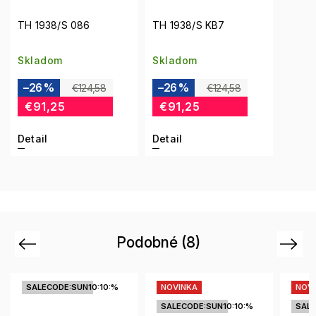
TH 1938/S 086
TH 1938/S KB7
Skladom
Skladom
–26 %
–26 %
€124,58
€124,58
€91,25
€91,25
Detail
Detail
Podobné (8)
Previous
Next
NOVINKA
NOVINKA
SALECODE:SUN10:10:%
SALECODE:SUN10:10:%
v