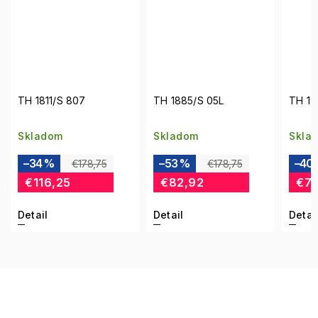
S
TH 1885/S 05L
TH 1921/RE/S 000
TH
Skladom
Skladom
Sk
–53 %
–40 %
–
€178,75
€124,58
€82,92
€74,58
Detail
Detail
De