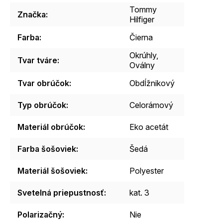
Tommy
Značka
:
Hilfiger
Farba
:
Čierna
Okrúhly,
Tvar tváre
:
Oválny
Tvar obrúčok
:
Obdĺžnikový
Typ obrúčok
:
Celorámový
Materiál obrúčok
:
Eko acetát
Farba šošoviek
:
Šedá
Materiál šošoviek
:
Polyester
Svetelná priepustnosť
:
kat. 3
Polarizačný
:
Nie