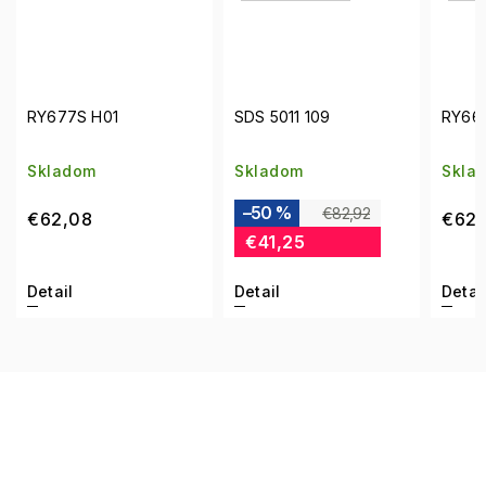
SDS 5011 109
RY667S R03
SDS
Skladom
Skladom
Sk
–50 %
–4
€82,92
€62,08
€41,25
€
Detail
Detail
Det