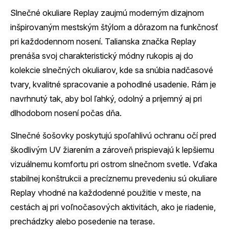
Slnečné okuliare Replay zaujmú moderným dizajnom
inšpirovaným mestským štýlom a dôrazom na funkčnosť
pri každodennom nosení. Talianska značka Replay
prenáša svoj charakteristický módny rukopis aj do
kolekcie slnečných okuliarov, kde sa snúbia nadčasové
tvary, kvalitné spracovanie a pohodlné usadenie. Rám je
navrhnutý tak, aby bol ľahký, odolný a príjemný aj pri
dlhodobom nosení počas dňa.
Slnečné šošovky poskytujú spoľahlivú ochranu očí pred
škodlivým UV žiarením a zároveň prispievajú k lepšiemu
vizuálnemu komfortu pri ostrom slnečnom svetle. Vďaka
stabilnej konštrukcii a precíznemu prevedeniu sú okuliare
Replay vhodné na každodenné použitie v meste, na
cestách aj pri voľnočasových aktivitách, ako je riadenie,
prechádzky alebo posedenie na terase.