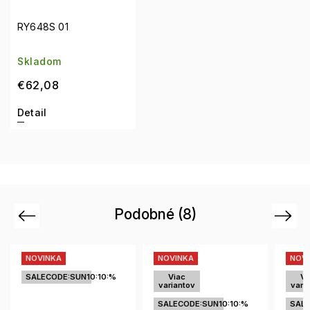
RY648S 01
Skladom
€62,08
Detail
Podobné (8)
Previous
Next
NOVINKA
NOVINKA
N
Viac
Viac
SA
variantov
variantov
SALECODE:SUN10:10:%
SALECODE:SUN10:10:%