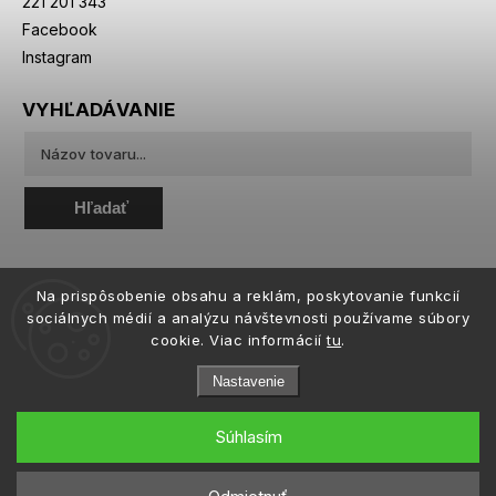
221 201 343
Facebook
Instagram
VYHĽADÁVANIE
Hľadať
Na prispôsobenie obsahu a reklám, poskytovanie funkcií
sociálnych médií a analýzu návštevnosti používame súbory
cookie. Viac informácií
tu
.
Nastavenie
Súhlasím
Copyright 2026
eiffeloptic.sk
. Všetky práva vyhradené.
Upraviť nastavenie cookies