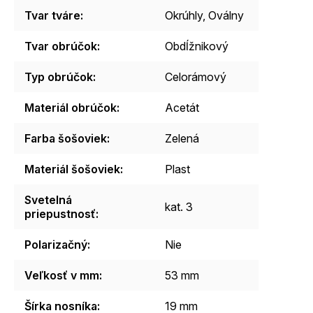
Tvar tváre
:
Okrúhly, Oválny
Tvar obrúčok
:
Obdĺžnikový
Typ obrúčok
:
Celorámový
Materiál obrúčok
:
Acetát
Farba šošoviek
:
Zelená
Materiál šošoviek
:
Plast
Svetelná
kat. 3
priepustnosť
:
Polarizačný
:
Nie
Veľkosť v mm
:
53 mm
Šírka nosníka
:
19 mm