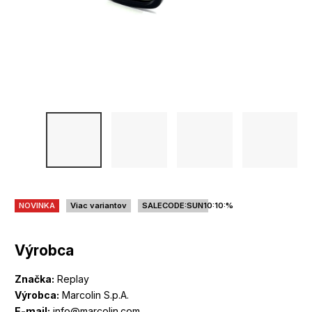
NOVINKA
Viac variantov
SALECODE:SUN10:10:%
Výrobca
Značka:
Replay
Výrobca:
Marcolin S.p.A.
E-mail:
info@marcolin.com