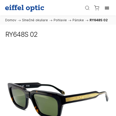
Domov
/
Slnečné okuliare
/
Pohlavie
/
Pánske
/
RY648S 02
RY648S 02