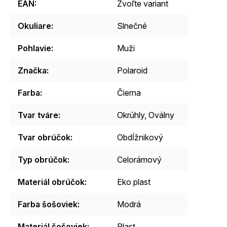
EAN
:
Zvoľte variant
Okuliare
:
Slnečné
Pohlavie
:
Muži
Značka
:
Polaroid
Farba
:
Čierna
Tvar tváre
:
Okrúhly, Oválny
Tvar obrúčok
:
Obdĺžnikový
Typ obrúčok
:
Celorámový
Materiál obrúčok
:
Eko plast
Farba šošoviek
:
Modrá
Materiál šošoviek
:
Plast