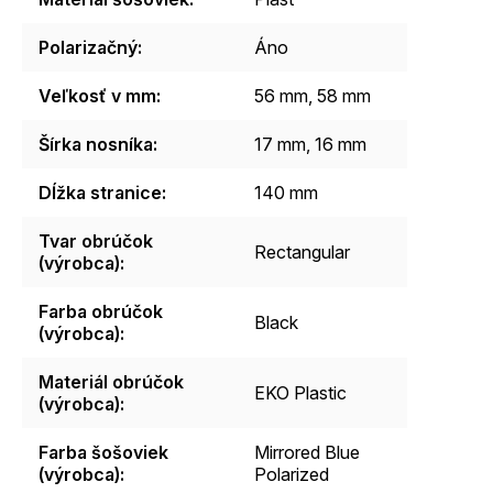
Polarizačný
:
Áno
Veľkosť v mm
:
56 mm, 58 mm
Šírka nosníka
:
17 mm, 16 mm
Dĺžka stranice
:
140 mm
Tvar obrúčok
Rectangular
(výrobca)
:
Farba obrúčok
Black
(výrobca)
:
Materiál obrúčok
EKO Plastic
(výrobca)
:
Farba šošoviek
Mirrored Blue
(výrobca)
:
Polarized