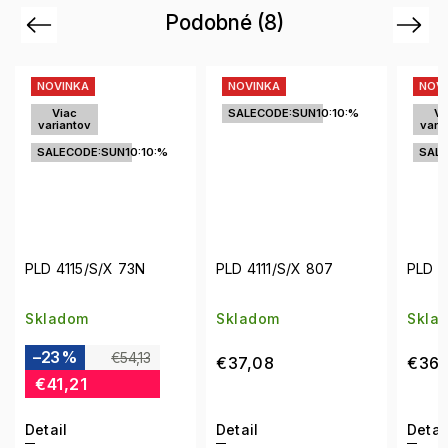
Podobné (8)
Previous
Next
NOVINKA
NOVINKA
v
SALECODE:SUN10:10:%
Viac
variantov
S
SALECODE:SUN10:10:%
PLD 4111/S/X 807
PLD 4194/S YDC/SP
PL
Skladom
Skladom
Sk
€37,08
€36,21
€
Detail
Detail
De