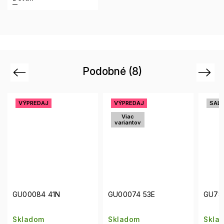
Podobné (8)
Previous
Next
VÝPREDAJ
SALECODE:SUN10:10:%
v
Viac
variantov
S
GU00074 53E
GU7862 74E
GU
Skladom
Skladom
Sk