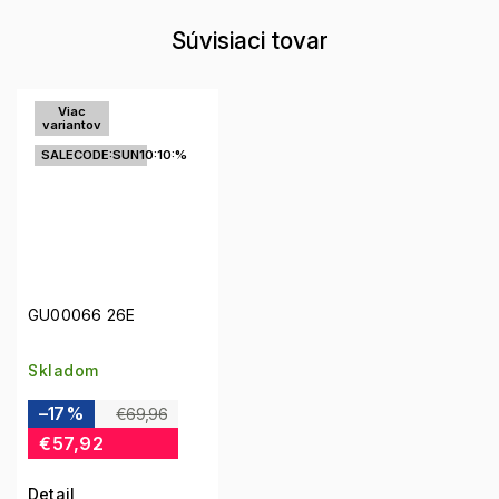
Súvisiaci tovar
Viac
variantov
SALECODE:SUN10:10:%
GU00066 26E
Skladom
–17 %
€69,96
€57,92
Detail