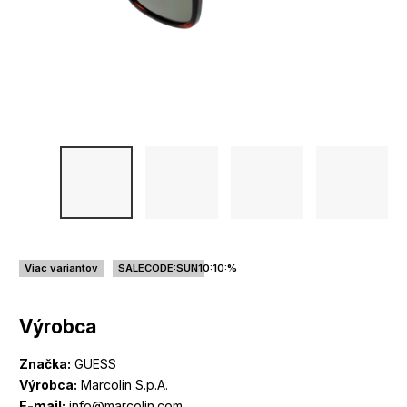
Viac variantov
SALECODE:SUN10:10:%
Výrobca
Značka:
GUESS
Výrobca:
Marcolin S.p.A.
E-mail:
info@marcolin.com