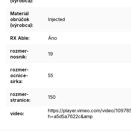
(výrobca)
:
Materiál
obrúčok
Injected
(výrobca)
:
RX Able
:
Áno
rozmer-
19
nosnik
:
rozmer-
ocnice-
55
sirka
:
rozmer-
150
stranice
:
https://player.vimeo.com/video/1097
video
:
h=a5d5a7622c&amp