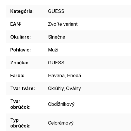
Kategória
:
GUESS
EAN
:
Zvoľte variant
Okuliare
:
Slnečné
Pohlavie
:
Muži
Značka
:
GUESS
Farba
:
Havana, Hnedá
Tvar tváre
:
Okrúhly, Oválny
Tvar
Obdĺžnikový
obrúčok
:
Typ
Celorámový
obrúčok
: