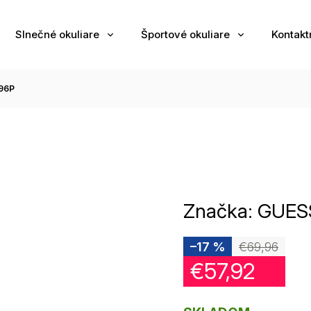
Slnečné okuliare
Športové okuliare
Kontakt
96P
Značka:
GUES
–17 %
€69,96
€57,92