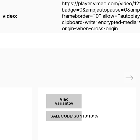
https://player.vimeo.com/video/1
badge=0&amp;autopause=0&amp;
video
:
frameborder="0" allow="autoplay; f
clipboard-write; encrypted-media; 
origin-when-cross-origin
Next
Viac
variantov
SALECODE:SUN10:10:%