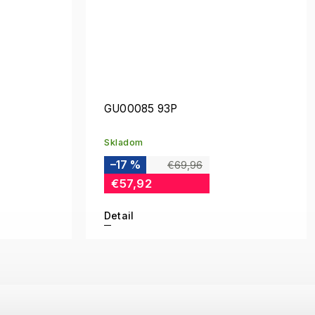
GU00085 93P
Skladom
–17 %
€69,96
€57,92
Detail