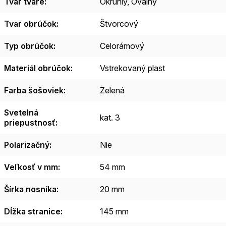
Tvar tváre
:
Okrúhly, Oválny
Tvar obrúčok
:
Štvorcový
Typ obrúčok
:
Celorámový
Materiál obrúčok
:
Vstrekovaný plast
Farba šošoviek
:
Zelená
Svetelná
kat. 3
priepustnosť
:
Polarizačný
:
Nie
Veľkosť v mm
:
54 mm
Šírka nosníka
:
20 mm
Dĺžka stranice
:
145 mm