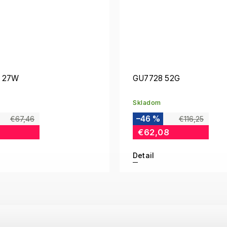
 27W
GU7728 52G
Skladom
–46 %
€67,46
€116,25
€62,08
Detail