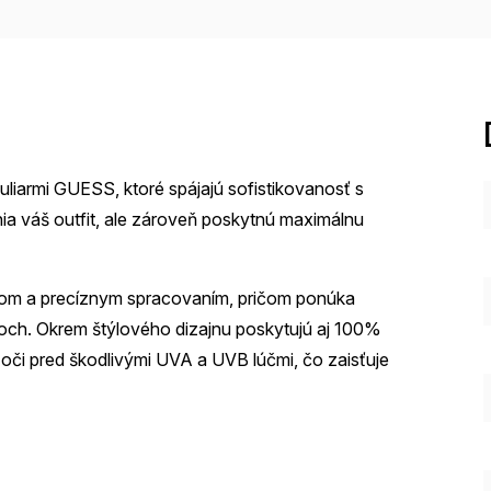
liarmi GUESS, ktoré spájajú sofistikovanosť s
ia váš outfit, ale zároveň poskytnú maximálnu
om a precíznym spracovaním, pričom ponúka
loch. Okrem štýlového dizajnu poskytujú aj 100%
či pred škodlivými UVA a UVB lúčmi, čo zaisťuje