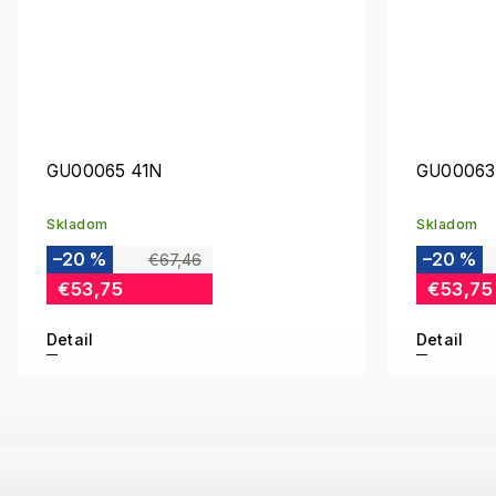
GU00065 41N
GU00063
Skladom
Skladom
–20 %
–20 %
€67,46
€53,75
€53,75
Detail
Detail