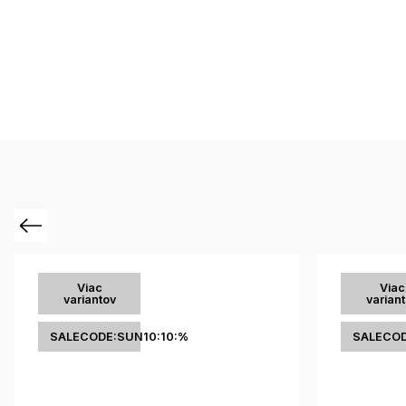
Previous
Viac
Viac
variantov
varian
SALECODE:SUN10:10:%
SALECOD