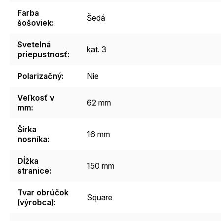
Farba
Šedá
šošoviek
:
Svetelná
kat. 3
priepustnosť
:
Polarizačný
:
Nie
Veľkosť v
62 mm
mm
:
Šírka
16 mm
nosníka
:
Dĺžka
150 mm
stranice
:
Tvar obrúčok
Square
(výrobca)
: