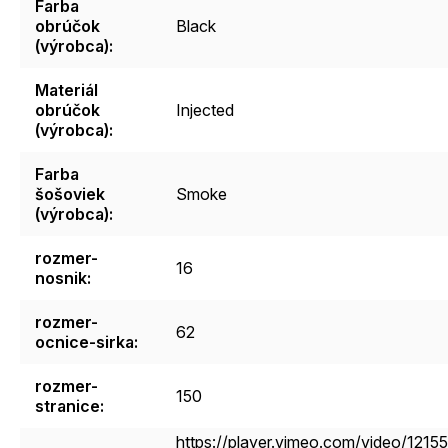
Farba
obrúčok
Black
(výrobca)
:
Materiál
obrúčok
Injected
(výrobca)
:
Farba
šošoviek
Smoke
(výrobca)
:
rozmer-
16
nosnik
:
rozmer-
62
ocnice-sirka
:
rozmer-
150
stranice
:
https://player.vimeo.com/video/1215