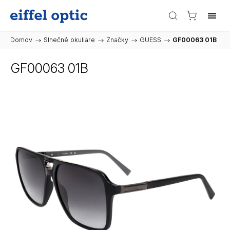
Domov
/
Slnečné okuliare
/
Značky
/
GUESS
/
GF00063 01B
GF00063 01B