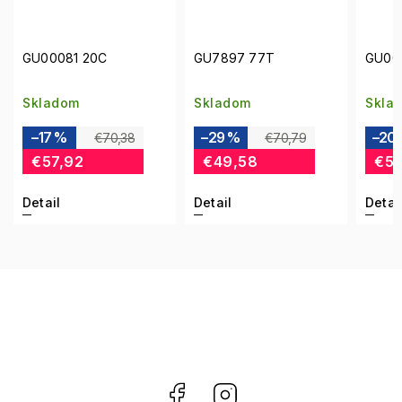
GU00081 20C
GU7897 77T
GU00
Skladom
Skladom
Skla
–17 %
–29 %
–20
€70,38
€70,79
€57,92
€49,58
€53
Detail
Detail
Detai
Facebook
Instagram