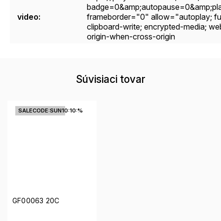
badge=0&amp;autopause=0&amp;pla
video
:
frameborder="0" allow="autoplay; full
clipboard-write; encrypted-media; web
origin-when-cross-origin
Súvisiaci tovar
SALECODE:SUN10:10:%
GF00063 20C