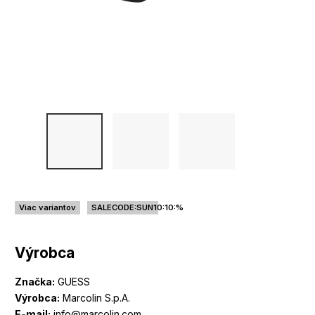
Viac variantov
SALECODE:SUN10:10:%
Výrobca
Značka:
GUESS
Výrobca:
Marcolin S.p.A.
E-mail:
info@marcolin.com