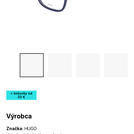
+ šošovky od
33 €
Výrobca
Značka:
HUGO