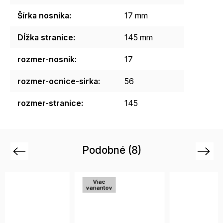
Šírka nosníka
:
17 mm
Dĺžka stranice
:
145 mm
rozmer-nosnik
:
17
rozmer-ocnice-sirka
:
56
rozmer-stranice
:
145
Podobné (8)
Previous
Next
Viac
Vi
variantov
vari