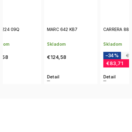
MARC 642 KB7
CARRERA 8897 086
BAY 
Skladom
Skladom
Skla
–34 %
–30
€128,75
€124,58
€83,71
€51
Detail
Detail
Detai