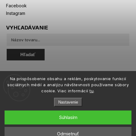
Facebook
Instagram
VYHĽADÁVANIE
Hľadať
Na prispôsobenie obsahu a reklám, poskytovanie funkcií
sociálnych médií a analýzu návštevnosti používame súbory
cookie. Viac informácií
tu
.
Nastavenie
Súhlasím
Copyright 2026
eiffeloptic.sk
. Všetky práva vyhradené.
Upraviť nastavenie cookies
Odmietnuť