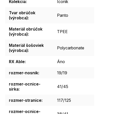
Kolekcia
:
Iconik
Tvar obrúčok
Panto
(výrobca)
:
Materiál obrúčok
TPEE
(výrobca)
:
Materiál šošoviek
Polycarbonate
(výrobca)
:
RX Able
:
Áno
rozmer-nosnik
:
19/19
rozmer-ocnice-
41/45
sirka
:
rozmer-stranice
:
117/125
rozmer-ocnice-
38/41