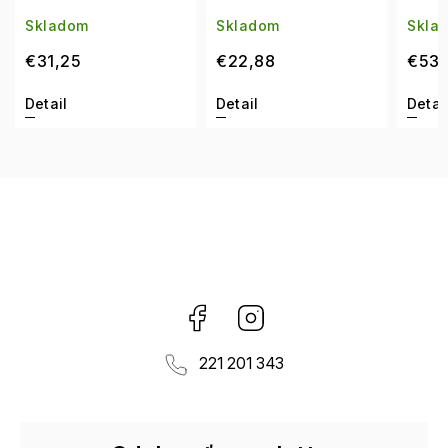
Sk
Skladom
Skladom
do
€22,88
€53,75
€4
Detail
Detail
De
Facebook
Instagram
221 201 343