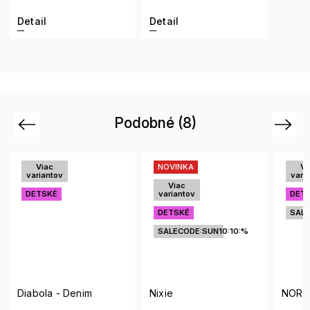
Detail
Detail
Podobné (8)
Previous
Next
NOVINKA
Viac
variantov
v
Viac
variantov
DETSKÉ
DETSKÉ
SALECODE:SUN10:10:%
SALECODE:SUN10:10:%
Nixie
NORONHA/S TDS
Po