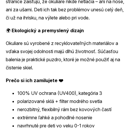
stranice zaisťujú, že okuliare nikde netlačia – ani na nose,
ani za ušami. Deti ich tak bez problémov unesú celý deň,
či už na ihrisku, na výlete alebo pri vode.
🌍
Ekologický a premyslený dizajn
Okuliare sú vyrobené z recyklovateľných materiálov a
vďaka svojej odolnosti majú dlhú životnosť. Súčasťou
balenia je praktické puzdro, ktoré je možné použiť aj na
čistenie skiel.
Prečo si ich zamilujete ❤️
100% UV ochrana (UV400), kategória 3
polarizované sklá + filter modrého svetla
nerozbitný, flexibilný rám bez kovových častí
extrémne ľahké a pohodlné nosenie
navrhnuté pre deti vo veku 0-1 rokov