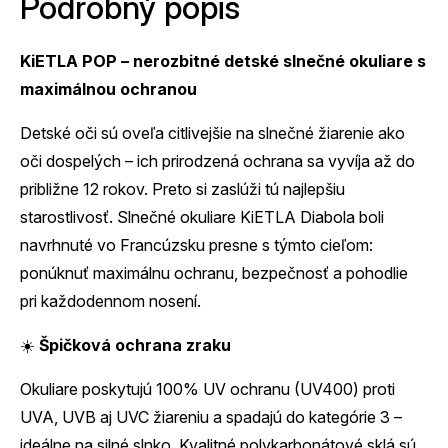
Podrobný popis
KiETLA POP – nerozbitné detské slnečné okuliare s
maximálnou ochranou
Detské oči sú oveľa citlivejšie na slnečné žiarenie ako
oči dospelých – ich prirodzená ochrana sa vyvíja až do
približne 12 rokov. Preto si zaslúži tú najlepšiu
starostlivosť. Slnečné okuliare KiETLA Diabola boli
navrhnuté vo Francúzsku presne s týmto cieľom:
ponúknuť maximálnu ochranu, bezpečnosť a pohodlie
pri každodennom nosení.
☀️
Špičková ochrana zraku
Okuliare poskytujú 100% UV ochranu (UV400) proti
UVA, UVB aj UVC žiareniu a spadajú do kategórie 3 –
ideálne na silné slnko. Kvalitné polykarbonátové sklá sú