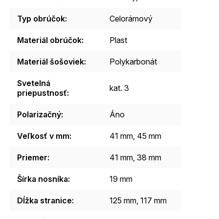
Typ obrúčok
:
Celorámový
Materiál obrúčok
:
Plast
Materiál šošoviek
:
Polykarbonát
Svetelná
kat. 3
priepustnosť
:
Polarizačný
:
Áno
Veľkosť v mm
:
41 mm, 45 mm
Priemer
:
41 mm, 38 mm
Šírka nosníka
:
19 mm
Dĺžka stranice
:
125 mm, 117 mm