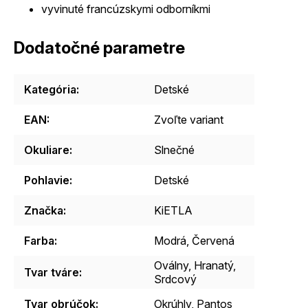
vyvinuté francúzskymi odborníkmi
Dodatočné parametre
Kategória
:
Detské
EAN
:
Zvoľte variant
Okuliare
:
Slnečné
Pohlavie
:
Detské
Značka
:
KiETLA
Farba
:
Modrá, Červená
Oválny, Hranatý,
Tvar tváre
:
Srdcový
Tvar obrúčok
:
Okrúhly, Pantos