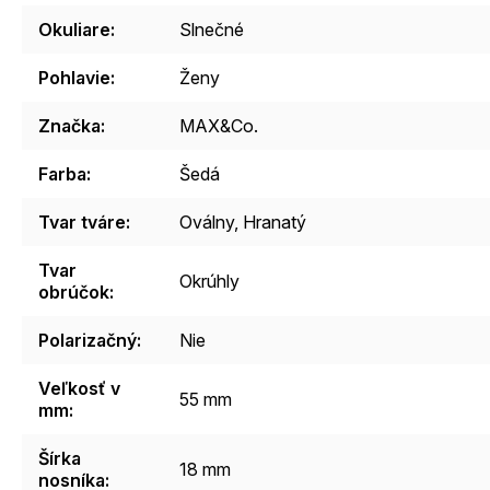
Okuliare
:
Slnečné
Pohlavie
:
Ženy
Značka
:
MAX&Co.
Farba
:
Šedá
Tvar tváre
:
Oválny, Hranatý
Tvar
Okrúhly
obrúčok
:
Polarizačný
:
Nie
Veľkosť v
55 mm
mm
:
Šírka
18 mm
nosníka
: