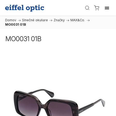
Domov
/
Slnečné okuliare
/
Značky
/
MAX&Co.
/
MO0031 01B
MO0031 01B