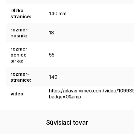
Dĺžka
140 mm
stranice
:
rozmer-
18
nosnik
:
rozmer-
ocnice-
55
sirka
:
rozmer-
140
stranice
:
https://player.vimeo.com/video/1099
video
:
badge=0&amp
Súvisiaci tovar