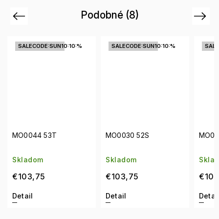
Podobné (8)
Previous
Next
CODE:SUN10:10:%
SALECODE:SUN10:10:%
SALECODE:SUN10
4 53T
MO0030 52S
MO0077 52F
om
Skladom
Skladom
,75
€103,75
€103,75
Detail
Detail