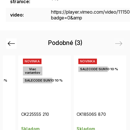
stranice
:
https://player.vimeo.com/video/1115
video
:
badge=0&amp
Podobné (3)
Previous
Next
NOVINKA
NOVINKA
Viac
SALECODE:SUN10:10:%
variantov
10:%
SALECODE:SUN10:10:%
CK22555S 210
CK18506S 870
Skladom
Skladom