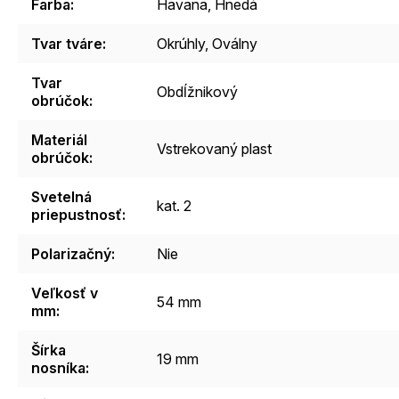
Farba
:
Havana, Hnedá
Tvar tváre
:
Okrúhly, Oválny
Tvar
Obdĺžnikový
obrúčok
:
Materiál
Vstrekovaný plast
obrúčok
:
Svetelná
kat. 2
priepustnosť
:
Polarizačný
:
Nie
Veľkosť v
54 mm
mm
:
Šírka
19 mm
nosníka
: