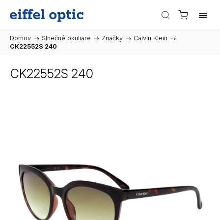
Domov
/
Slnečné okuliare
/
Značky
/
Calvin Klein
/
CK22552S 240
CK22552S 240