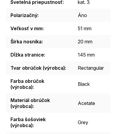
Svetelná priepustnosť
:
kat. 3
Polarizačný
:
Áno
Veľkosť v mm
:
51 mm
Šírka nosníka
:
20 mm
Dĺžka stranice
:
145 mm
Tvar obrúčok (výrobca)
:
Rectangular
Farba obrúčok
Black
(výrobca)
:
Materiál obrúčok
Acetate
(výrobca)
:
Farba šošoviek
Grey
(výrobca)
: