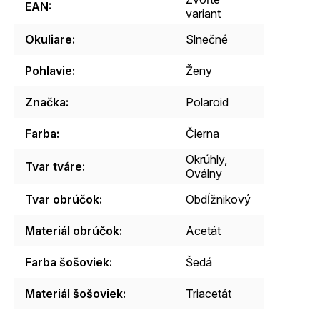
EAN
:
variant
Okuliare
:
Slnečné
Pohlavie
:
Ženy
Značka
:
Polaroid
Farba
:
Čierna
Okrúhly,
Tvar tváre
:
Oválny
Tvar obrúčok
:
Obdĺžnikový
Materiál obrúčok
:
Acetát
Farba šošoviek
:
Šedá
Materiál šošoviek
:
Triacetát