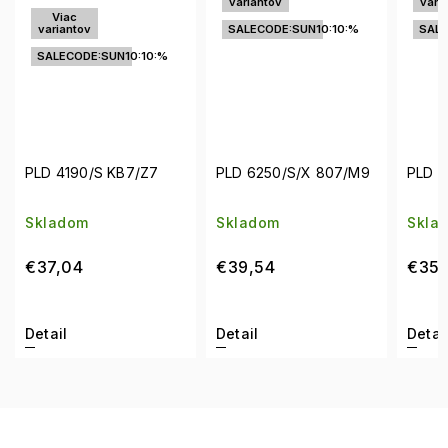
variantov
variantov
SALECODE:SUN10:10:%
SALECODE:SUN10:10:%
:10:%
/Z7
PLD 6250/S/X 807/M9
PLD 6191/S 807/WJ
Skladom
Skladom
€39,54
€35,38
Detail
Detail