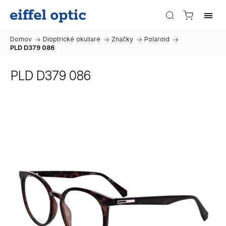
Domov
/
Dioptrické okuliare
/
Značky
/
Polaroid
/
PLD D379 086
PLD D379 086