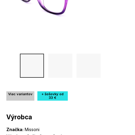
Viac variantov
+ šošovky od
33 €
Výrobca
Značka:
Missoni