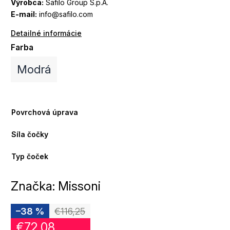
Výrobca:
Safilo Group S.p.A.
E-mail:
info@safilo.com
Detailné informácie
Farba
Modrá
Povrchová úprava
Síla čočky
Typ čoček
Značka:
Missoni
–38 %
€116,25
€72,08