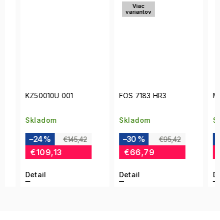
Viac
variantov
KZ50010U 001
FOS 7183 HR3
MIS 0
Skladom
Skladom
Skla
–24 %
–30 %
–35
€145,42
€95,42
€109,13
€66,79
€93
Detail
Detail
Detai