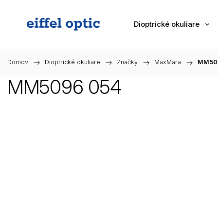
Dioptrické okuliare
Domov
/
Dioptrické okuliare
/
Značky
/
MaxMara
/
MM50
MM5096 054