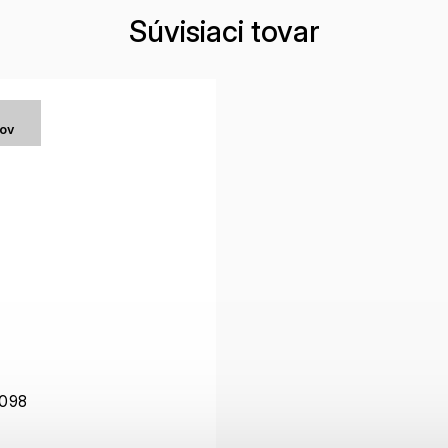
Súvisiaci tovar
tov
098