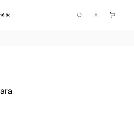
né šošovky
Roztoky a očné kvapky
Doplnky
ara