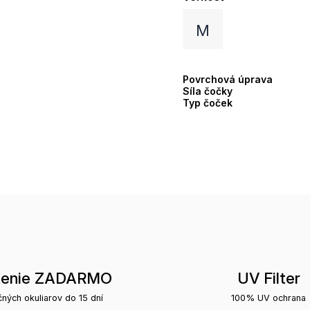
M
Povrchová úprava
Síla čočky
Typ čoček
tenie ZADARMO
UV Filter
čných okuliarov do 15 dní
100% UV ochrana