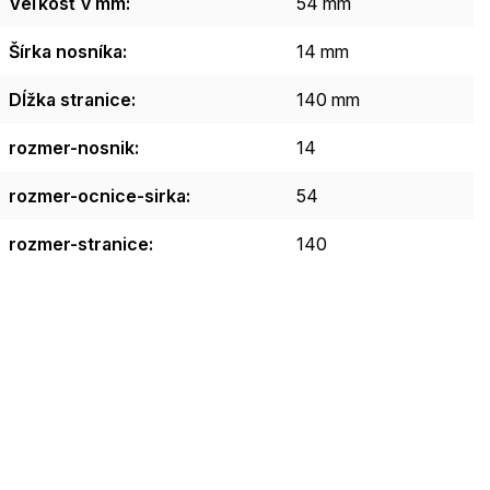
Veľkosť v mm
:
54 mm
Šírka nosníka
:
14 mm
Dĺžka stranice
:
140 mm
rozmer-nosnik
:
14
rozmer-ocnice-sirka
:
54
rozmer-stranice
:
140