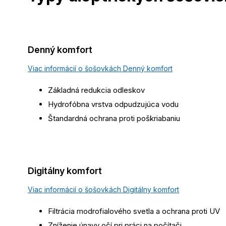
Denný komfort
Viac informácií o šošovkách Denný komfort
Základná redukcia odleskov
Hydrofóbna vrstva odpudzujúca vodu
Štandardná ochrana proti poškriabaniu
Digitálny komfort
Viac informácií o šošovkách Digitálny komfort
Filtrácia modrofialového svetla a ochrana proti UV
Zníženie únavy očí pri práci na počítači