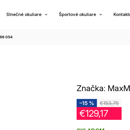
Slnečné okuliare
Športové okuliare
Kontakt
96 054
Značka:
MaxM
–15 %
€153,75
€129,17