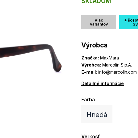
SKLADOM
Viac
+ šošo
variantov
33
Výrobca
Značka:
MaxMara
Výrobca:
Marcolin S.p.A.
E-mail:
info@marcolin.com
Detailné informácie
Farba
Hnedá
Veľkosť