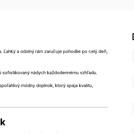
a. Ľahký a odolný rám zaručuje pohodlie po celý deň,
ajú sofistikovaný nádych každodennému vzhľadu.
spoľahlivý módny doplnok, ktorý spája kvalitu,
ek