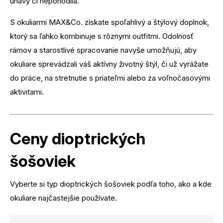
únavy či nepohodlia.
S okuliarmi MAX&Co. získate spoľahlivý a štýlový doplnok,
ktorý sa ľahko kombinuje s rôznymi outfitmi. Odolnosť
rámov a starostlivé spracovanie navyše umožňujú, aby
okuliare sprevádzali váš aktívny životný štýl, či už vyrážate
do práce, na stretnutie s priateľmi alebo za voľnočasovými
aktivitami.
Ceny dioptrických
šošoviek
Vyberte si typ dioptrických šošoviek podľa toho, ako a kde
okuliare najčastejšie používate.