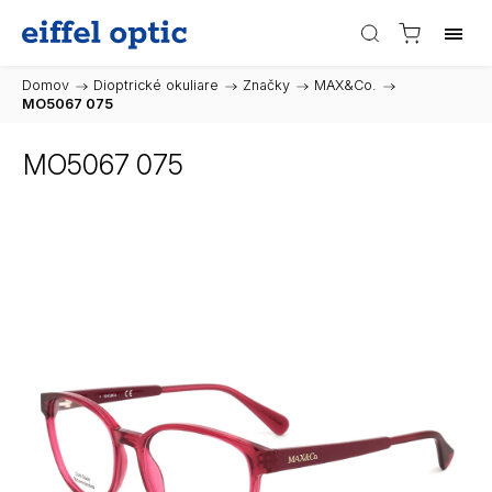
Domov
/
Dioptrické okuliare
/
Značky
/
MAX&Co.
/
MO5067 075
MO5067 075