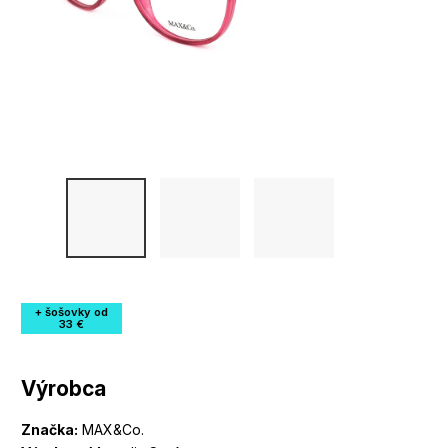
+ šošovky od
33 €
Výrobca
Značka:
MAX&Co.