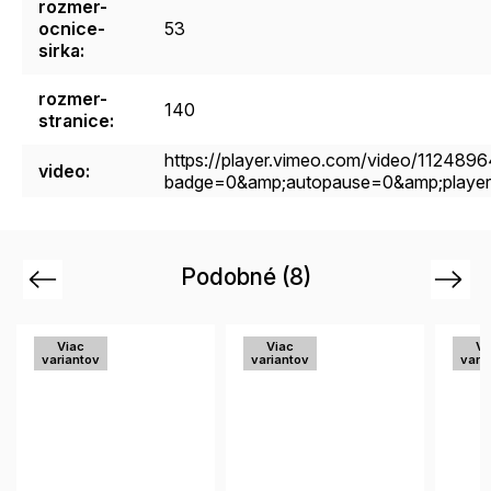
rozmer-
ocnice-
53
sirka
:
rozmer-
140
stranice
:
https://player.vimeo.com/video/112489
video
:
badge=0&amp;autopause=0&amp;player
Podobné (8)
Previous
Next
Viac
Viac
Vi
variantov
variantov
vari