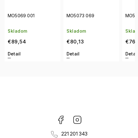
MO5069 001
MO5073 069
MO50
Skladom
Skladom
Skla
€89,54
€80,13
€76,
Detail
Detail
Detai
Facebook
Instagram
221 201 343