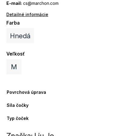
E-mail:
cs@marchon.com
Detailné informácie
Farba
Hnedá
Veľkosť
M
Povrchová úprava
Síla čočky
Typ čoček
Značka:
Liu Jo