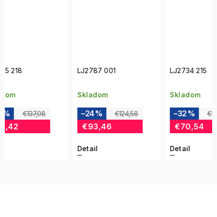
LJ2787 001
LJ2734 215
LJ266
Skladom
Skladom
Skla
–24 %
–32 %
–31
€124,58
€103,75
€93,46
€70,54
€80
Detail
Detail
Detai