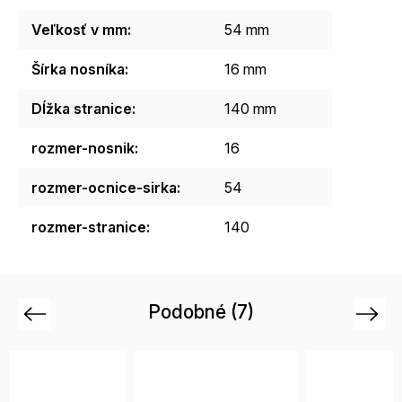
Veľkosť v mm
:
54 mm
Šírka nosníka
:
16 mm
Dĺžka stranice
:
140 mm
rozmer-nosnik
:
16
rozmer-ocnice-sirka
:
54
rozmer-stranice
:
140
Podobné (7)
Previous
Next
Vi
vari