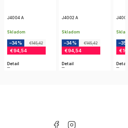
J4004 A
J4002 A
J400
Skladom
Skladom
Skla
–34 %
–34 %
–35
€145,42
€145,42
€94,54
€94,54
€10
Detail
Detail
Detai
Facebook
Instagram