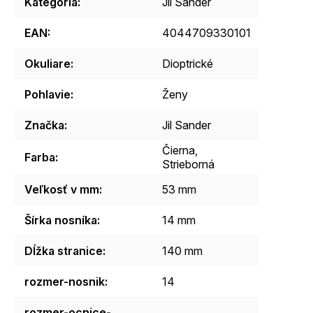
Kategória
:
Jil Sander
EAN
:
4044709330101
Okuliare
:
Dioptrické
Pohlavie
:
Ženy
Značka
:
Jil Sander
Čierna,
Farba
:
Strieborná
Veľkosť v mm
:
53 mm
Šírka nosníka
:
14 mm
Dĺžka stranice
:
140 mm
rozmer-nosnik
:
14
rozmer-ocnice-