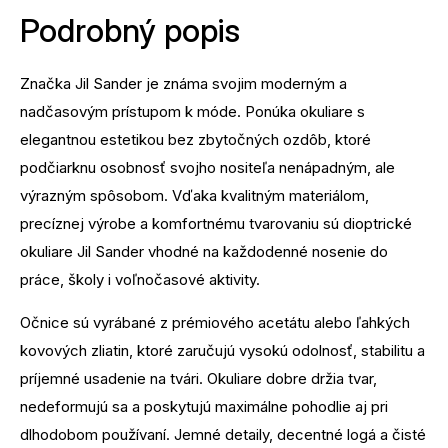
Podrobný popis
Značka Jil Sander je známa svojim moderným a
nadčasovým prístupom k móde. Ponúka okuliare s
elegantnou estetikou bez zbytočných ozdôb, ktoré
podčiarknu osobnosť svojho nositeľa nenápadným, ale
výrazným spôsobom. Vďaka kvalitným materiálom,
precíznej výrobe a komfortnému tvarovaniu sú dioptrické
okuliare Jil Sander vhodné na každodenné nosenie do
práce, školy i voľnočasové aktivity.
Očnice sú vyrábané z prémiového acetátu alebo ľahkých
kovových zliatin, ktoré zaručujú vysokú odolnosť, stabilitu a
príjemné usadenie na tvári. Okuliare dobre držia tvar,
nedeformujú sa a poskytujú maximálne pohodlie aj pri
dlhodobom používaní. Jemné detaily, decentné logá a čisté