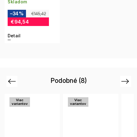
Skladom
–34 %
€145,42
€94,54
Detail
Podobné (8)
Previous
Next
Viac
Viac
variantov
variantov