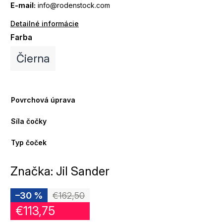
E-mail:
info@rodenstock.com
Detailné informácie
Farba
Čierna
Povrchová úprava
Síla čočky
Typ čoček
Značka:
Jil Sander
–30 %
€162,50
€113,75