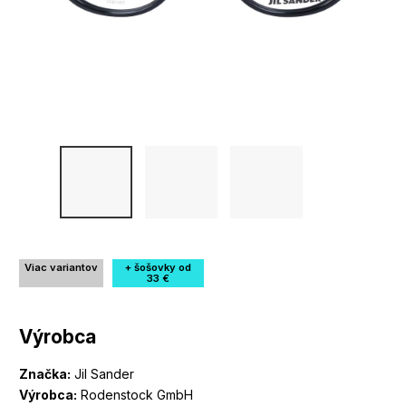
Viac variantov
+ šošovky od
33 €
Výrobca
Značka:
Jil Sander
Výrobca:
Rodenstock GmbH