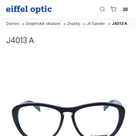
Domov
/
Dioptrické okuliare
/
Značky
/
Jil Sander
/
J4013 A
J4013 A