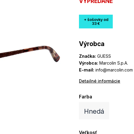
VYPREDANÉ
+ šošovky od
33 €
Výrobca
Značka:
GUESS
Výrobca:
Marcolin S.p.A.
E-mail:
info@marcolin.com
Detailné informácie
Farba
Hnedá
Veľkosť