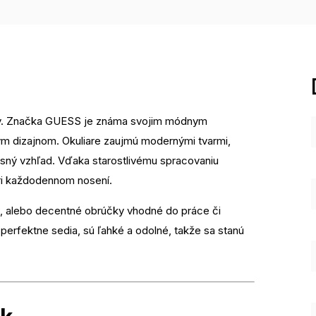
lity. Značka GUESS je známa svojim módnym
ým dizajnom. Okuliare zaujmú modernými tvarmi,
uxusný vzhľad. Vďaka starostlivému spracovaniu
 pri každodennom nosení.
ýl, alebo decentné obrúčky vhodné do práce či
 perfektne sedia, sú ľahké a odolné, takže sa stanú