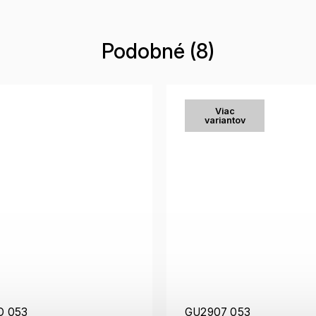
Podobné (8)
Viac
variantov
D 053
GU2907 053