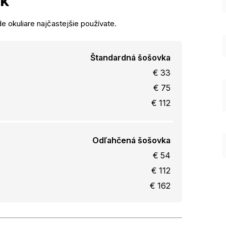
ek
e okuliare najčastejšie používate.
Štandardná šošovka
€ 33
€ 75
€ 112
Odľahčená šošovka
€ 54
€ 112
€ 162