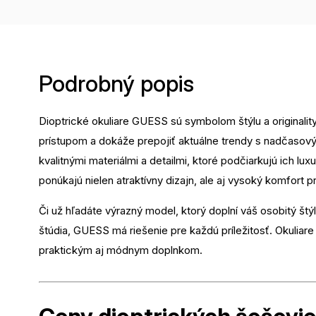
Podrobný popis
Dioptrické okuliare GUESS sú symbolom štýlu a origina
prístupom a dokáže prepojiť aktuálne trendy s nadčasov
kvalitnými materiálmi a detailmi, ktoré podčiarkujú ich l
ponúkajú nielen atraktívny dizajn, ale aj vysoký komfort
Či už hľadáte výrazný model, ktorý doplní váš osobitý št
štúdia, GUESS má riešenie pre každú príležitosť. Okuliare
praktickým aj módnym doplnkom.