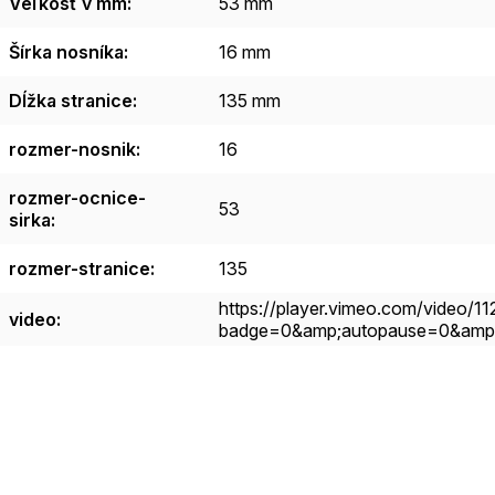
Veľkosť v mm
:
53 mm
Šírka nosníka
:
16 mm
Dĺžka stranice
:
135 mm
rozmer-nosnik
:
16
rozmer-ocnice-
53
sirka
:
rozmer-stranice
:
135
https://player.vimeo.com/video/1
video
:
badge=0&amp;autopause=0&amp;