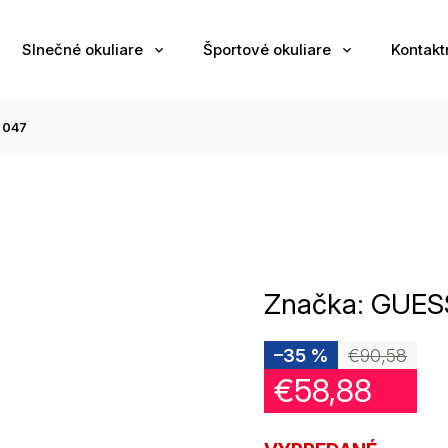
Slnečné okuliare
Športové okuliare
Kontakt
 047
Značka:
GUES
–35 %
€90,58
€58,88