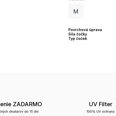
M
Povrchová úprava
Síla čočky
Typ čoček
tenie ZADARMO
UV Filter
čných okuliarov do 15 dní
100% UV ochrana