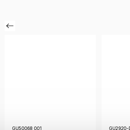
Previous
GU50068 001
GU2920-