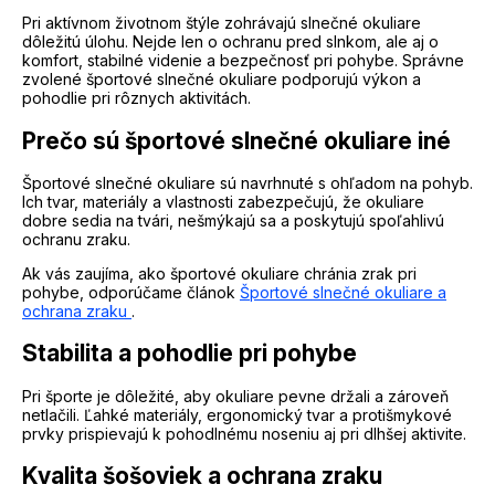
Pri aktívnom životnom štýle zohrávajú slnečné okuliare
dôležitú úlohu. Nejde len o ochranu pred slnkom, ale aj o
komfort, stabilné videnie a bezpečnosť pri pohybe. Správne
zvolené športové slnečné okuliare podporujú výkon a
pohodlie pri rôznych aktivitách.
Prečo sú športové slnečné okuliare iné
Športové slnečné okuliare sú navrhnuté s ohľadom na pohyb.
Ich tvar, materiály a vlastnosti zabezpečujú, že okuliare
dobre sedia na tvári, nešmýkajú sa a poskytujú spoľahlivú
ochranu zraku.
Ak vás zaujíma, ako športové okuliare chránia zrak pri
pohybe, odporúčame článok
Športové slnečné okuliare a
ochrana zraku
.
Stabilita a pohodlie pri pohybe
Pri športe je dôležité, aby okuliare pevne držali a zároveň
netlačili. Ľahké materiály, ergonomický tvar a protišmykové
prvky prispievajú k pohodlnému noseniu aj pri dlhšej aktivite.
Kvalita šošoviek a ochrana zraku