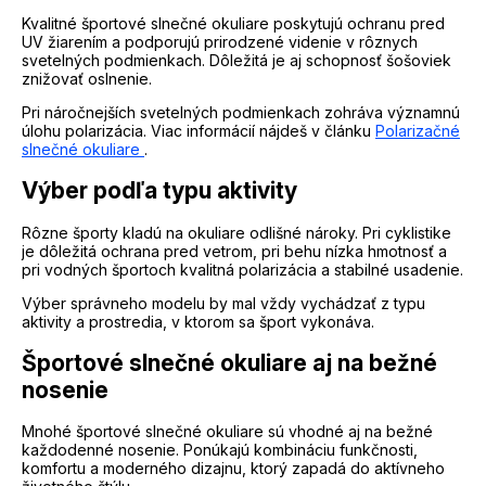
Kvalitné športové slnečné okuliare poskytujú ochranu pred
UV žiarením a podporujú prirodzené videnie v rôznych
svetelných podmienkach. Dôležitá je aj schopnosť šošoviek
znižovať oslnenie.
Pri náročnejších svetelných podmienkach zohráva významnú
úlohu polarizácia. Viac informácií nájdeš v článku
Polarizačné
slnečné okuliare
.
Výber podľa typu aktivity
Rôzne športy kladú na okuliare odlišné nároky. Pri cyklistike
je dôležitá ochrana pred vetrom, pri behu nízka hmotnosť a
pri vodných športoch kvalitná polarizácia a stabilné usadenie.
Výber správneho modelu by mal vždy vychádzať z typu
aktivity a prostredia, v ktorom sa šport vykonáva.
Športové slnečné okuliare aj na bežné
nosenie
Mnohé športové slnečné okuliare sú vhodné aj na bežné
každodenné nosenie. Ponúkajú kombináciu funkčnosti,
komfortu a moderného dizajnu, ktorý zapadá do aktívneho