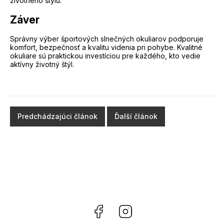
životného štýlu.
Záver
Správny výber športových slnečných okuliarov podporuje
komfort, bezpečnosť a kvalitu videnia pri pohybe. Kvalitné
okuliare sú praktickou investíciou pre každého, kto vedie
aktívny životný štýl.
Predchádzajúci článok
Ďalší článok
Facebook
Instagram